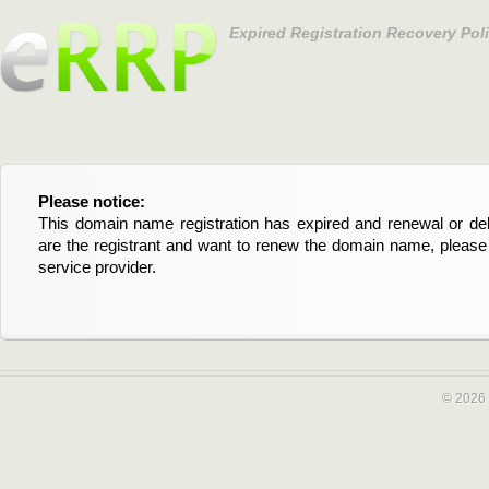
Expired Registration Recovery Pol
Please notice:
Bitte beachten Sie:
This domain name registration has expired and renewal or dele
Diese Domainregistrierung ist abgelaufen und die Verläng
are the registrant and want to renew the domain name, please 
Domain stehen an. Wenn Sie der Registrant sind und di
service provider.
verlängern möchten, kontaktieren Sie bitte Ihren Service-Provid
© 2026